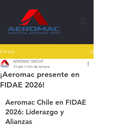
Entrada
AEROMAC GROUP
13 abr
1 min de lectura
¡Aeromac presente en
FIDAE 2026!
Aeromac Chile en FIDAE 
2026: Liderazgo y 
Alianzas 