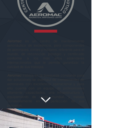
Aeromac
es un centro de mantenimiento
aeronáutico de excelencia, para componentes
de aeronaves, civiles y militares, referente para el
mundo, de reconocido prestigio y certificado
conforme a los más altos estándares
internacionales que le permite garantizar la
calidad de sus trabajos.
Aeromac
trabaja en la búsqueda constante para
dar soluciones de overhaul de componentes de
aeronaves con excelencia operacional y para
ello cuenta con un equipo de profesionales
altamente capacitados, una infraestructura y
equipamiento de clase mundial, y trabaja
constantemente en la perfección de sus
procesos.
Además, ha formado alianzas con importantes
sectores de la industria de la aviación mundial.
Todo lo anterior, le permite garantizar la calidad
del trabajo con los mejores tiempos de respuesta